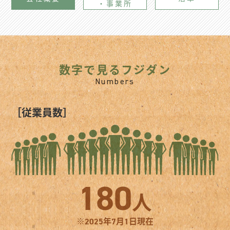
・事業所
お問い合わせ
数字で見るフジダン
Numbers
［従業員数］
1
8
0
人
※2025年7月1日現在