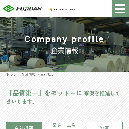
フジダンの特長
Company profile
製品紹介
企業情報
エコ活動
トップ
>
企業情報
>
会社概要
私たちの想い
「品質第一」をモットーに
事業を推進して
企業情報
まいります。
採用情報
設備・工場
会社概要
沿革