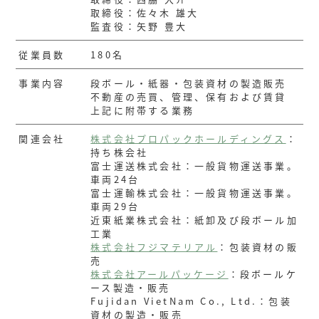
取締役：佐々木 雄大
監査役：矢野 豊大
従業員数
180名
事業内容
段ボール・紙器・包装資材の製造販売
不動産の売買、管理、保有および賃貸
上記に附帯する業務
関連会社
株式会社プロパックホールディングス
：
持ち株会社
富士運送株式会社：一般貨物運送事業。
車両24台
富士運輸株式会社：一般貨物運送事業。
車両29台
近東紙業株式会社：紙卸及び段ボール加
工業
株式会社フジマテリアル
：包装資材の販
売
株式会社アールパッケージ
：段ボールケ
ース製造・販売
Fujidan VietNam Co., Ltd.：包装
資材の製造・販売